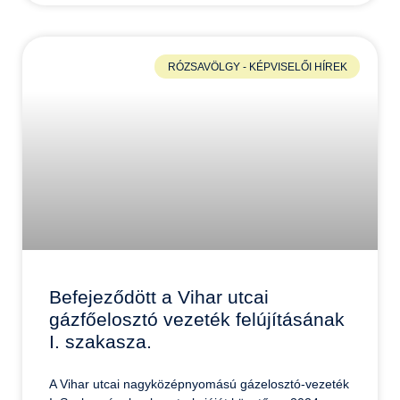
RÓZSAVÖLGY - KÉPVISELŐI HÍREK
Befejeződött a Vihar utcai
gázfőelosztó vezeték felújításának
I. szakasza.
A Vihar utcai nagyközépnyomású gázelosztó-vezeték