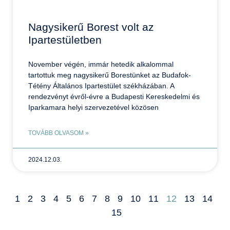
Nagysikerű Borest volt az
Ipartestületben
November végén, immár hetedik alkalommal
tartottuk meg nagysikerű Borestünket az Budafok-
Tétény Általános Ipartestület székházában. A
rendezvényt évről-évre a Budapesti Kereskedelmi és
Iparkamara helyi szervezetével közösen
TOVÁBB OLVASOM »
2024.12.03.
1
2
3
4
5
6
7
8
9
10
11
12
13
14
15