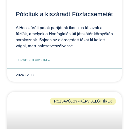
Pótoltuk a kiszáradt Fűzfacsemetét
A Hosszúréti patak partjának ikonikus fái azok a
fűzfák, amelyek a Honfoglalás úti játszótér környékén
sorakoznak. Sajnos az elöregedett fákat ki kellett
vágni, mert balesetveszélyessé
TOVÁBB OLVASOM »
2024.12.03.
RÓZSAVÖLGY - KÉPVISELŐI HÍREK