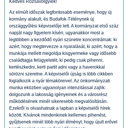
Kedves Rózsavölgyiek!
Az elmúlt időszak legfontosabb eseménye, hogy új
kormány alakult, és Budafok-Téténynek új
országgyűlési képviselője lett. A kormányzat első száz
napját nagy figyelem kíséri, ugyanakkor most a
legtöbben a kezdődő nyári szünetre koncentrálnak: ki
azért, hogy megtervezze a nyaralását, ki azért, hogy a
munkája mellett megoldja kisgyermeke vagy idősebb
családtagja felügyeletét, ki pedig csak pihenni,
kertészkedni, kerti partit adni vagy a haverokkal
sörözni szeretne. A képviselői újság is több cikkben
foglalkozik a nyár témaköreivel. Az önkormányzati
munka eközben ugyanolyan intenzitással zajlik:
dolgozunk a lakosság igényeinek és a városrész
működésének minél sikeresebb megvalósításán.
Ezekről is olvashatnak a lapban a képviselői hírek
között. Kívánok mindenkinek kellemes pihenést,
gyűjtsenek minél több nyári élményt, hogy újult erővel