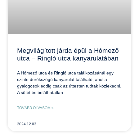
Megvilágított járda épül a Hómező
utca – Ringló utca kanyarulatában
A Hómező utca és Ringló utca találkozásánál egy
szinte derékszögű kanyarulat található, ahol a
gyalogosok eddig csak az úttesten tudtak közlekedni.
A sötét és beláthatatlan
TOVÁBB OLVASOM »
2024.12.03.