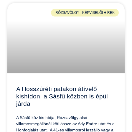
RÓZSAVÖLGY - KÉPVISELŐI HÍREK
A Hosszúréti patakon átívelő
kishídon, a Sásfű közben is épül
járda
A Sásfű köz kis hídja, Rózsavölgy alsó
villamosmegállónál köti össze az Ady Endre utat és a
Honfoglalás utat. A 41-es villamosról leszálló vagy a