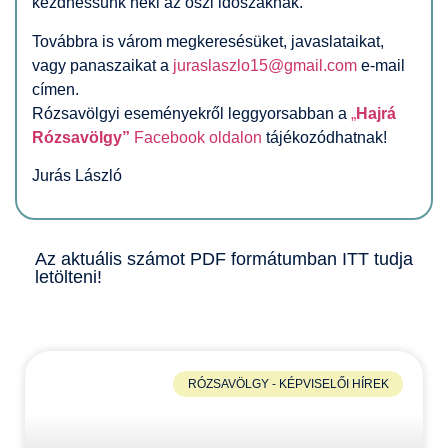
kezdhessünk neki az őszi időszaknak.
Továbbra is várom megkeresésüket, javaslataikat,
vagy panaszaikat a
juraslaszlo15@gmail.com
e-mail
címen.
Rózsavölgyi eseményekről
l
eggyorsabban a
„
Hajrá
Rózsavölgy”
Facebook oldalon
tájékozódhatnak!
Jurás László
Az aktuális számot PDF formátumban
ITT
tudja
letölteni!
RÓZSAVÖLGY - KÉPVISELŐI HÍREK