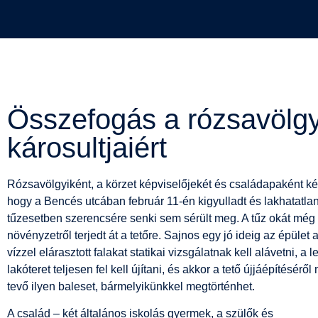
Összefogás a rózsavölgy
károsultjaiért
Rózsavölgyiként, a körzet képviselőjekét és családapaként ké
hogy a Bencés utcában február 11-én kigyulladt és lakhatatlan
tűzesetben szerencsére senki sem sérült meg. A tűz okát még 
növényzetről terjedt át a tetőre. Sajnos egy jó ideig az épület 
vízzel elárasztott falakat statikai vizsgálatnak kell alávetni, a
lakóteret teljesen fel kell újítani, és akkor a tető újjáépítésér
tevő ilyen baleset, bármelyikünkkel megtörténhet.
A család – két általános iskolás gyermek, a szülők és