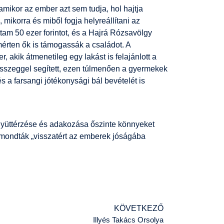
mikor az ember azt sem tudja, hol hajtja
 mikorra és miből fogja helyreállítani az
ottam 50 ezer forintot, és a Hajrá Rózsavölgy
érten ők is támogassák a családot. A
, akik átmenetileg egy lakást is felajánlott a
sszeggel segített, ezen túlmenően a gyermekek
és a farsangi jótékonysági bál bevételét is
gyüttérzése és adakozása őszinte könnyeket
t mondták „visszatért az emberek jóságába
KÖVETKEZŐ
Illyés Takács Orsolya