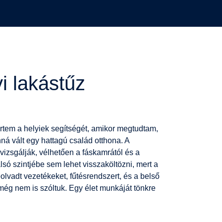
i lakástűz
rtem a helyiek segítségét, amikor megtudtam,
ná vált egy hattagú család otthona. A
vizsgálják, vélhetően a fáskamrától és a
alsó szintjébe sem lehet visszaköltözni, mert a
 leolvadt vezetékeket, fűtésrendszert, és a belső
ől még nem is szóltuk. Egy élet munkáját tönkre