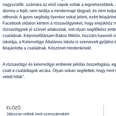
nagyszülők- számára az első napok voltak a legnehezebbek, a
álomra a fejét, nem találja a mindennapi tárgyait, és nem tudja,
otthonát. A gyors segítség ilyenkor sokat jelent, ezért felajánl
Facebook oldalon kértem a rózsavölgyieket, hogy erejükhöz m
rózsavölgyiek jó szívvel adakoztak, volt olyan segítőkész ember
családnak. Képviselőtársam Bakos Miklós, hozzám hasonló ö
iskolája, a Kelenvölgyi Általános Iskola is szervezett gyűjtést 
felajánlotta a családnak. Köszönet mindenkinek!
A rózsavölgyi és kelenvölgyi emberek példás összefogása, e
csalt a családtagok arcára. Olyan sokan segítettek, hogy min
vetett hitük”.
ELŐZŐ
Játsszon velünk kerti szerszámokért