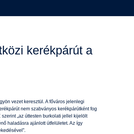
közi kerékpárút a
n vezet keresztül. A főváros jelenlegi
 kerékpárút nem szabványos kerékpárútként fog
int „az úttesten burkolati jellel kijelölt
ő haladásra ajánlott útfelületet. Az így
lekedésével”.