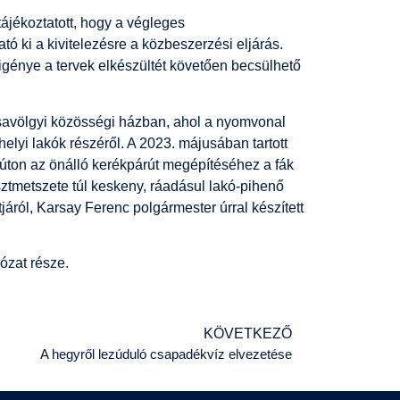
ájékoztatott, hogy a végleges
tó ki a kivitelezésre a közbeszerzési eljárás.
dőigénye a tervek elkészültét követően becsülhető
zsavölgyi közösségi házban, ahol a nyomvonal
elyi lakók részéről. A 2023. májusában tartott
 úton az önálló kerékpárút megépítéséhez a fák
sztmetszete túl keskeny, ráadásul lakó-pihenő
járól, Karsay Ferenc polgármester úrral készített
ózat része.
KÖVETKEZŐ
A hegyről lezúduló csapadékvíz elvezetése