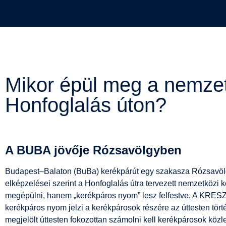
Mikor épül meg a nemzet
Honfoglalás úton?
A BUBA jövője Rózsavölgyben
Budapest–Balaton (BuBa) kerékpárút egy szakasza Rózsavölgyö
elképzelései szerint a Honfoglalás útra tervezett nemzetközi
megépülni, hanem „kerékpáros nyom” lesz felfestve. A KRESZ szer
kerékpáros nyom jelzi a kerékpárosok részére az úttesten történ
megjelölt úttesten fokozottan számolni kell kerékpárosok köz