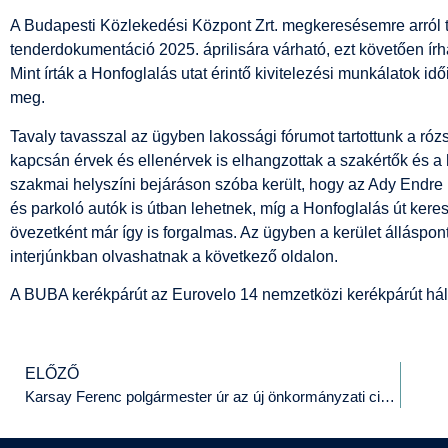
A Budapesti Közlekedési Központ Zrt. megkeresésemre arról t
tenderdokumentáció 2025. áprilisára várható, ezt követően írha
Mint írták a Honfoglalás utat érintő kivitelezési munkálatok i
meg.
Tavaly tavasszal az ügyben lakossági fórumot tartottunk a ró
kapcsán érvek és ellenérvek is elhangzottak a szakértők és a h
szakmai helyszíni bejáráson szóba került, hogy az Ady Endre
és parkoló autók is útban lehetnek, míg a Honfoglalás út kere
övezetként már így is forgalmas. Az ügyben a kerület álláspont
interjúnkban olvashatnak a következő oldalon.
A BUBA kerékpárút az Eurovelo 14 nemzetközi kerékpárút hál
ELŐZŐ
Karsay Ferenc polgármester úr az új önkormányzati ciklusról