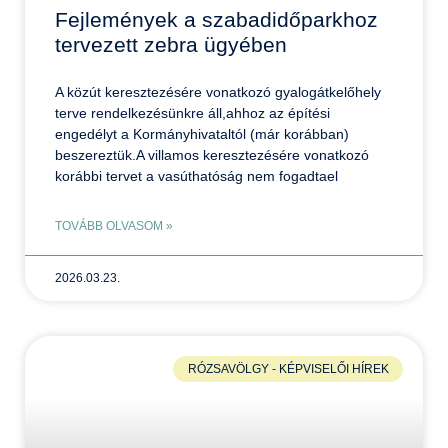
Fejlemények a szabadidőparkhoz
tervezett zebra ügyében
A közút keresztezésére vonatkozó gyalogátkelőhely
terve rendelkezésünkre áll,ahhoz az építési
engedélyt a Kormányhivataltól (már korábban)
beszereztük.A villamos keresztezésére vonatkozó
korábbi tervet a vasúthatóság nem fogadtael
TOVÁBB OLVASOM »
2026.03.23.
RÓZSAVÖLGY - KÉPVISELŐI HÍREK