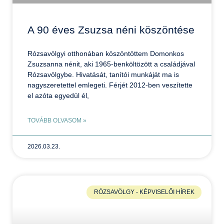
A 90 éves Zsuzsa néni köszöntése
Rózsavölgyi otthonában köszöntöttem Domonkos
Zsuzsanna nénit, aki 1965-benköltözött a családjával
Rózsavölgybe. Hivatását, tanítói munkáját ma is
nagyszeretettel emlegeti. Férjét 2012-ben veszítette
el azóta egyedül él,
TOVÁBB OLVASOM »
2026.03.23.
RÓZSAVÖLGY - KÉPVISELŐI HÍREK