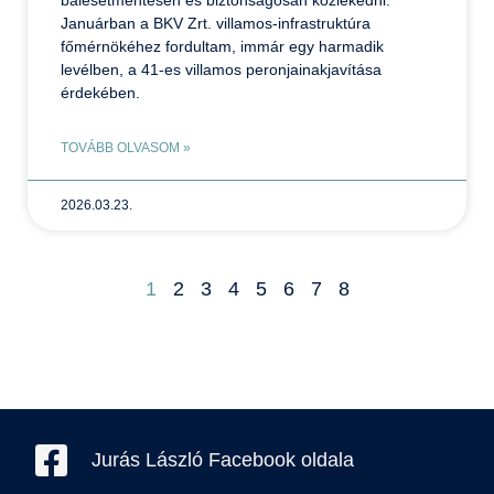
Januárban a BKV Zrt. villamos-infrastruktúra
főmérnökéhez fordultam, immár egy harmadik
levélben, a 41-es villamos peronjainakjavítása
érdekében.
TOVÁBB OLVASOM »
2026.03.23.
1
2
3
4
5
6
7
8
Jurás László Facebook oldala