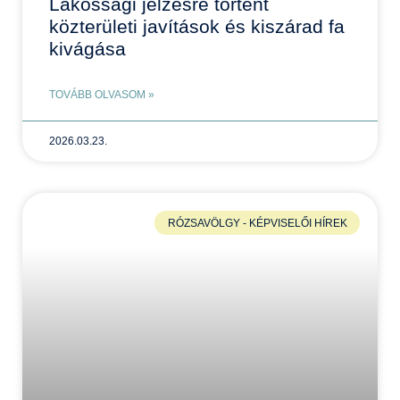
Lakossági jelzésre történt
közterületi javítások és kiszárad fa
kivágása
TOVÁBB OLVASOM »
2026.03.23.
RÓZSAVÖLGY - KÉPVISELŐI HÍREK