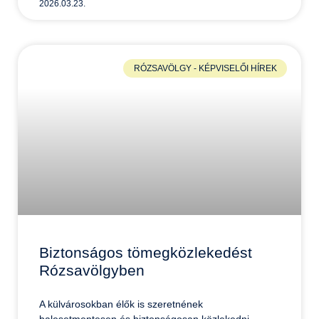
2026.03.23.
RÓZSAVÖLGY - KÉPVISELŐI HÍREK
Biztonságos tömegközlekedést
Rózsavölgyben
A külvárosokban élők is szeretnének
balesetmentesen és biztonságosan közlekedni.