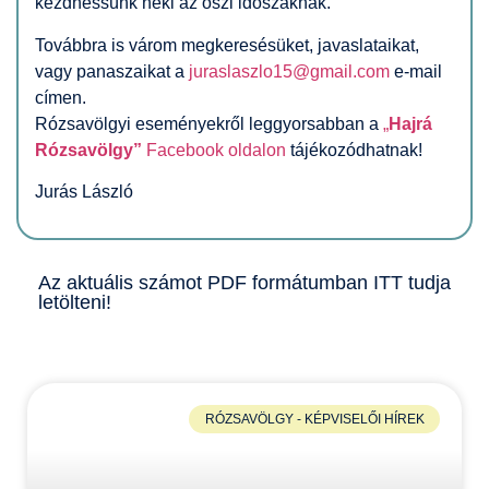
kezdhessünk neki az őszi időszaknak.
Továbbra is várom megkeresésüket, javaslataikat,
vagy panaszaikat a
juraslaszlo15@gmail.com
e-mail
címen.
Rózsavölgyi eseményekről
l
eggyorsabban a
„
Hajrá
Rózsavölgy”
Facebook oldalon
tájékozódhatnak!
Jurás László
Az aktuális számot PDF formátumban
ITT
tudja
letölteni!
RÓZSAVÖLGY - KÉPVISELŐI HÍREK