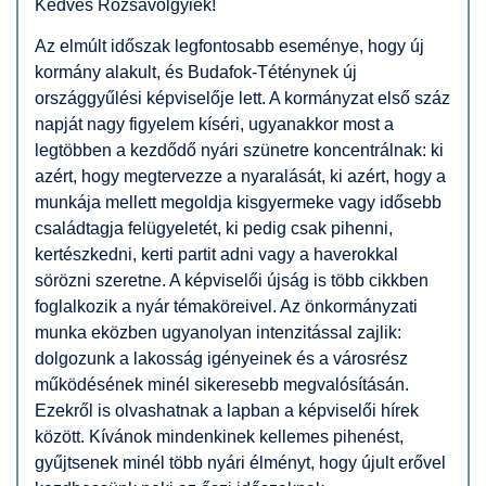
Kedves Rózsavölgyiek!
Az elmúlt időszak legfontosabb eseménye, hogy új
kormány alakult, és Budafok-Téténynek új
országgyűlési képviselője lett. A kormányzat első száz
napját nagy figyelem kíséri, ugyanakkor most a
legtöbben a kezdődő nyári szünetre koncentrálnak: ki
azért, hogy megtervezze a nyaralását, ki azért, hogy a
munkája mellett megoldja kisgyermeke vagy idősebb
családtagja felügyeletét, ki pedig csak pihenni,
kertészkedni, kerti partit adni vagy a haverokkal
sörözni szeretne. A képviselői újság is több cikkben
foglalkozik a nyár témaköreivel. Az önkormányzati
munka eközben ugyanolyan intenzitással zajlik:
dolgozunk a lakosság igényeinek és a városrész
működésének minél sikeresebb megvalósításán.
Ezekről is olvashatnak a lapban a képviselői hírek
között. Kívánok mindenkinek kellemes pihenést,
gyűjtsenek minél több nyári élményt, hogy újult erővel