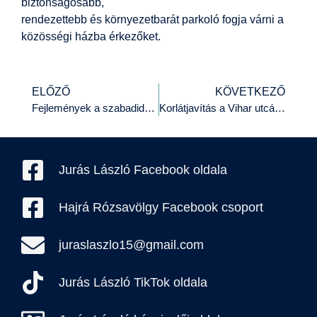
biztonságosabb,
rendezettebb és környezetbarát parkoló fogja várni a
közösségi házba érkezőket.
ELŐZŐ
KÖVETKEZŐ
Fejlemények a szabadidőparkhoz tervezett zebra ügyében
Korlátjavítás a Vihar utcában
Jurás László Facebook oldala
Hajrá Rózsavölgy Facebook csoport
juraslaszlo15@gmail.com
Jurás László TikTok oldala