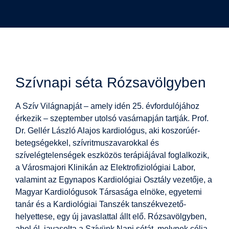
Szívnapi séta Rózsavölgyben
A Szív Világnapját – amely idén 25. évfordulójához
érkezik – szeptember utolsó vasárnapján tartják. Prof.
Dr. Gellér László Alajos kardiológus, aki koszorúér-
betegségekkel, szívritmuszavarokkal és
szívelégtelenségek eszközös terápiájával foglalkozik,
a Városmajori Klinikán az Elektrofiziológiai Labor,
valamint az Egynapos Kardiológiai Osztály vezetője, a
Magyar Kardiológusok Társasága elnöke, egyetemi
tanár és a Kardiológiai Tanszék tanszékvezető-
helyettese, egy új javaslattal állt elő. Rózsavölgyben,
ahol él, javasolta a Szívünk Napi sétát, melynek célja,