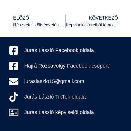
ELŐZŐ
KÖVETKEZŐ
Részvételi költségvetés – már lehet szavazni
Képviselői keretből támogatás az iskolának és civileknek
Jurás László Facebook oldala
Hajrá Rózsavölgy Facebook csoport
juraslaszlo15@gmail.com
Jurás László TikTok oldala
Jurás László képviselői oldala