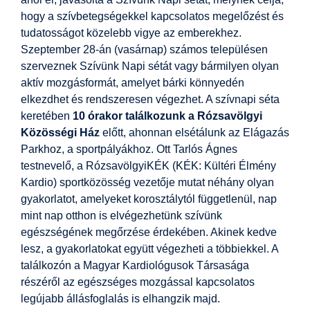
hogy a szívbetegségekkel kapcsolatos megelőzést és
tudatosságot közelebb vigye az emberekhez.
Szeptember 28-án (vasárnap) számos településen
szerveznek Szívünk Napi sétát vagy bármilyen olyan
aktív mozgásformát, amelyet bárki könnyedén
elkezdhet és rendszeresen végezhet. A szívnapi séta
keretében
10 órakor találkozunk a
Rózsavölgyi
Közösségi Ház
előtt, ahonnan elsétálunk az Elágazás
Parkhoz, a sportpályákhoz. Ott Tarlós Ágnes
testnevelő, a RózsavölgyiKÉK (KÉK: Kültéri Élmény
Kardio) sportközösség vezetője mutat néhány olyan
gyakorlatot, amelyeket korosztálytól függetlenül, nap
mint nap otthon is elvégezhetünk szívünk
egészségének megőrzése érdekében. Akinek kedve
lesz, a gyakorlatokat együtt végezheti a többiekkel. A
találkozón a Magyar Kardiológusok Társasága
részéről az egészséges mozgással kapcsolatos
legújabb állásfoglalás is elhangzik majd.