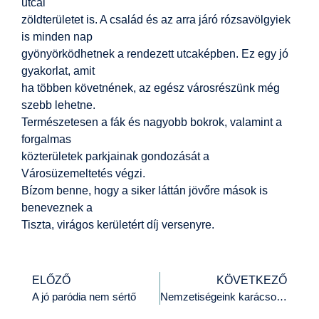
utcai
zöldterületet is. A család és az arra járó rózsavölgyiek
is minden nap
gyönyörködhetnek a rendezett utcaképben. Ez egy jó
gyakorlat, amit
ha többen követnének, az egész városrészünk még
szebb lehetne.
Természetesen a fák és nagyobb bokrok, valamint a
forgalmas
közterületek parkjainak gondozását a
Városüzemeltetés végzi.
Bízom benne, hogy a siker láttán jövőre mások is
beneveznek a
Tiszta, virágos kerületért díj versenyre.
ELŐZŐ
KÖVETKEZŐ
A jó paródia nem sértő
Nemzetiségeink karácsonya- Mi kerül az ünnepi asztalra?