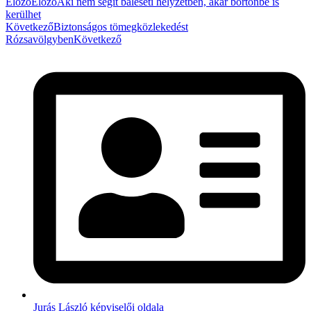
Előző
Előző
Aki nem segít baleseti helyzetben, akár börtönbe is
kerülhet
Következő
Biztonságos tömegközlekedést
Rózsavölgyben
Következő
Jurás László képviselői oldala