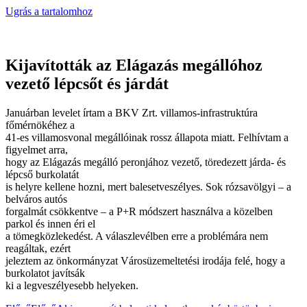
Ugrás a tartalomhoz
Kijavították az Elágazás megállóhoz
vezető lépcsőt és járdát
Januárban levelet írtam a BKV Zrt. villamos-infrastruktúra
főmérnökéhez a
41-es villamosvonal megállóinak rossz állapota miatt. Felhívtam a
figyelmet arra,
hogy az Elágazás megálló peronjához vezető, töredezett járda- és
lépcső burkolatát
is helyre kellene hozni, mert balesetveszélyes. Sok rózsavölgyi – a
belváros autós
forgalmát csökkentve – a P+R módszert használva a közelben
parkol és innen éri el
a tömegközlekedést. A válaszlevélben erre a problémára nem
reagáltak, ezért
jeleztem az önkormányzat Városüzemeltetési irodája felé, hogy a
burkolatot javítsák
ki a legveszélyesebb helyeken.