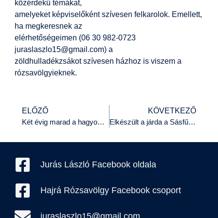
közérdekű témákat,
amelyeket képviselőként szívesen felkarolok. Emellett,
ha megkeresnek az
elérhetőségeimen (06 30 982-0723
juraslaszlo15@gmail.com) a
zöldhulladékzsákot szívesen házhoz is viszem a
rózsavölgyieknek.
ELŐZŐ
KÖVETKEZŐ
Két évig marad a hagyományos lomtalanítás Budafokon
Elkészült a járda a Sásfű közben
Jurás László Facebook oldala
Hajrá Rózsavölgy Facebook csoport
juraslaszlo15@gmail.com