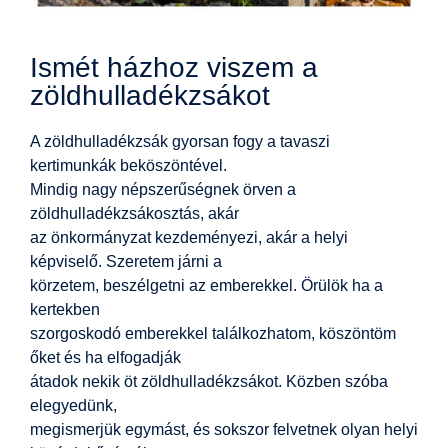
Ismét házhoz viszem a
zöldhulladékzsákot
A zöldhulladékzsák gyorsan fogy a tavaszi
kertimunkák beköszöntével.
Mindig nagy népszerűségnek örven a
zöldhulladékzsákosztás, akár
az önkormányzat kezdeményezi, akár a helyi
képviselő. Szeretem járni a
körzetem, beszélgetni az emberekkel. Örülök ha a
kertekben
szorgoskodó emberekkel találkozhatom, köszöntöm
őket és ha elfogadják
átadok nekik öt zöldhulladékzsákot. Közben szóba
elegyedünk,
megismerjük egymást, és sokszor felvetnek olyan helyi