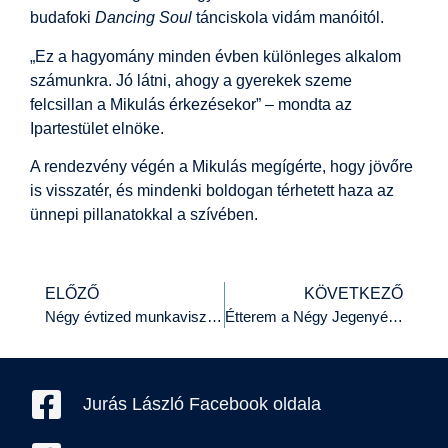
budafoki
Dancing Soul
tánciskola vidám manóitól.
„Ez a hagyomány minden évben különleges alkalom
számunkra. Jó látni, ahogy a gyerekek szeme
felcsillan a Mikulás érkezésekor” – mondta az
Ipartestület elnöke.
A rendezvény végén a Mikulás megígérte, hogy jövőre
is visszatér, és mindenki boldogan térhetett haza az
ünnepi pillanatokkal a szívében.
ELŐZŐ
KÖVETKEZŐ
Négy évtized munkaviszony után végre a művészetnek hódolhat
Étterem a Négy Jegenyéhez
Jurás László Facebook oldala