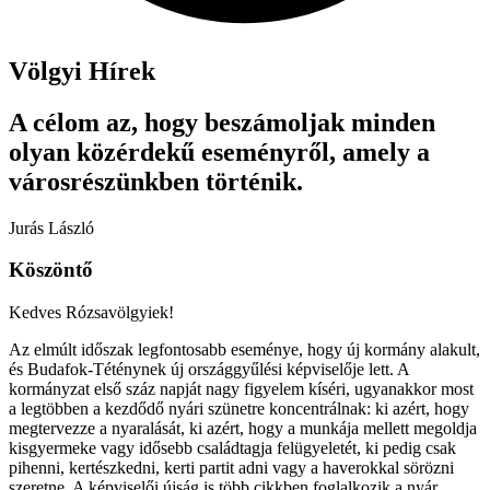
Völgyi Hírek
A célom az, hogy beszámoljak minden
olyan közérdekű eseményről, amely a
városrészünkben történik.
Jurás László
Köszöntő
Kedves Rózsavölgyiek!
Az elmúlt időszak legfontosabb eseménye, hogy új kormány alakult,
és Budafok-Téténynek új országgyűlési képviselője lett. A
kormányzat első száz napját nagy figyelem kíséri, ugyanakkor most
a legtöbben a kezdődő nyári szünetre koncentrálnak: ki azért, hogy
megtervezze a nyaralását, ki azért, hogy a munkája mellett megoldja
kisgyermeke vagy idősebb családtagja felügyeletét, ki pedig csak
pihenni, kertészkedni, kerti partit adni vagy a haverokkal sörözni
szeretne. A képviselői újság is több cikkben foglalkozik a nyár