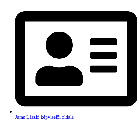
Jurás László képviselői oldala