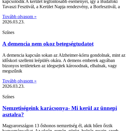
kapcsolódik A kerület legfontosabb eseményei, így a Budafoki
Tavaszi Fesztivál, a Kerület Napja rendezvény, a Borfesztivál, a
Tovább olvasom »
2026.03.23.
Színes
A demencia nem okoz betegségtudatot
A demencia kapcsán sokan az Alzheimer-kórra gondolnak, mint az
időskori szellemi leépülés okára. A demens emberek agyában
bizonyos területeken az idegsejtek károsodnak, elhalnak, vagy
megszűnik
Tovább olvasom »
2026.03.23.
Színes
Nemzetiségeink karácsonya- Mi kerül az ünnepi
asztalra?
Magyarországon 13 őshonos nemzetiség él, akik hűen őrzik
hagyományaikat. Az ukrán, román, görög, bolgár, ruszin, szerb