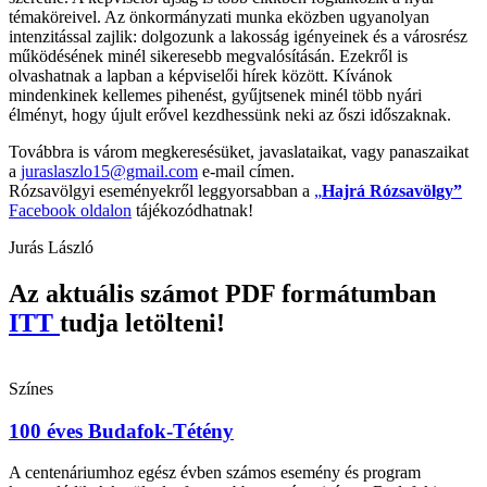
témaköreivel. Az önkormányzati munka eközben ugyanolyan
intenzitással zajlik: dolgozunk a lakosság igényeinek és a városrész
működésének minél sikeresebb megvalósításán. Ezekről is
olvashatnak a lapban a képviselői hírek között. Kívánok
mindenkinek kellemes pihenést, gyűjtsenek minél több nyári
élményt, hogy újult erővel kezdhessünk neki az őszi időszaknak.
Továbbra is várom megkeresésüket, javaslataikat, vagy panaszaikat
a
juraslaszlo15@gmail.com
e-mail címen.
Rózsavölgyi eseményekről
l
eggyorsabban a
„
Hajrá Rózsavölgy”
Facebook oldalon
tájékozódhatnak!
Jurás László
Az aktuális számot PDF formátumban
ITT
tudja letölteni!
Színes
100 éves Budafok-Tétény
A centenáriumhoz egész évben számos esemény és program