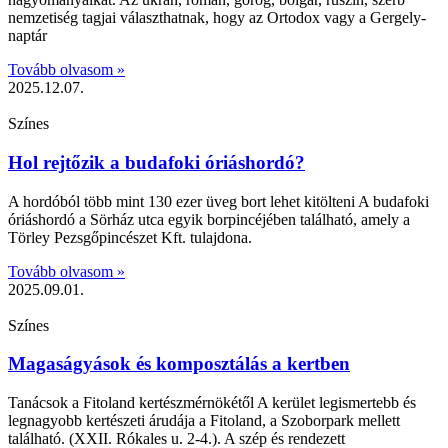
nemzetiség tagjai választhatnak, hogy az Ortodox vagy a Gergely-
naptár
Tovább olvasom »
2025.12.07.
Színes
Hol rejtőzik a budafoki óriáshordó?
A hordóból több mint 130 ezer üveg bort lehet kitölteni A budafoki
óriáshordó a Sörház utca egyik borpincéjében található, amely a
Törley Pezsgőpincészet Kft. tulajdona.
Tovább olvasom »
2025.09.01.
Színes
Magaságyások és komposztálás a kertben
Tanácsok a Fitoland kertészmérnökétől A kerület legismertebb és
legnagyobb kertészeti árudája a Fitoland, a Szoborpark mellett
található. (XXII. Rókales u. 2-4.). A szép és rendezett