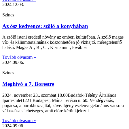
2024.12.03.
Színes
Az ősz kedvence: szőlő a konyhában
A szőlő isteni eredetű növény az emberi kultúrában. A szőlő magas
víz- és káliumtartalmának köszönhetően jó vízhajtó, méregtelenítő
hatású. Magas A-, B-, C-, K-vitamin-, továbbá
Tovább olvasom »
2024.09.06.
Színes
Meghívó a 7. Borestre
2024. november 23., szombat 18.00Budafok-Tétény Általános
Ipartestület1221 Budapest, Mária Terézia u. 60. Vendégvárás,
pogácsa, a borokhozsajttál, kávé. Igény eseténvegetáriánus vacsora
választásais lehetséges, amit előre kérünkjelezni.
Tovább olvasom »
2024.09.06.