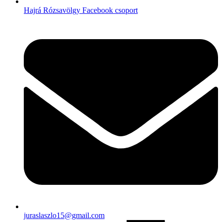
Hajrá Rózsavölgy Facebook csoport
juraslaszlo15@gmail.com