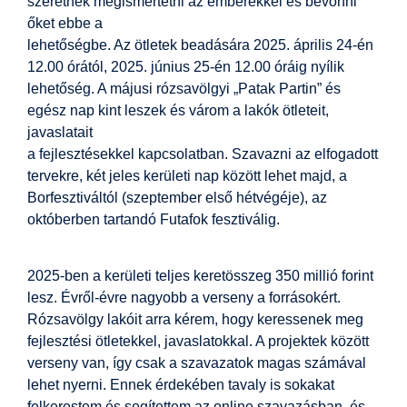
szeretnék megismertetni az emberekkel és bevonni
őket ebbe a
lehetőségbe. Az ötletek beadására 2025. április 24-én
12.00 órától, 2025. június 25-én 12.00 óráig nyílik
lehetőség. A májusi rózsavölgyi „Patak Partin” és
egész nap kint leszek és várom a lakók ötleteit,
javaslatait
a fejlesztésekkel kapcsolatban. Szavazni az elfogadott
tervekre, két jeles kerületi nap között lehet majd, a
Borfesztiváltól (szeptember első hétvégéje), az
októberben tartandó Futafok fesztiválig.
2025-ben a kerületi teljes keretösszeg 350 millió forint
lesz. Évről-évre nagyobb a verseny a forrásokért.
Rózsavölgy lakóit arra kérem, hogy keressenek meg
fejlesztési ötletekkel, javaslatokkal. A projektek között
verseny van, így csak a szavazatok magas számával
lehet nyerni. Ennek érdekében tavaly is sokakat
felkerestem és segítettem az online szavazásban, és