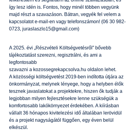
így lesz idén is. Fontos, hogy minél többen vegyünk
majd részt a szavazáson. Bátran, vegyék fel velem a
kapcsolatot e-mail-en vagy telefonszámon! (06 30 982-
0723, juraslaszlo15@gmail.com)
A 2025. évi „Részvételi Költségvetésről” bővebb
tájékoztatást szerezni, regisztrálni, és ami a
legfontosabb
szavazni a kozossegrekapcsolva.hu oldalon lehet.
A közösségi költségvetést 2019-ben indította útjára az
önkormányzat, melynek lényege, hogy a helyben élők
tesznek javaslatokat a projektekre, hiszen ők tudják a
legjobban milyen fejlesztésekre lenne szükségük a
komfortosabb lakókörnyezet érdekében. A kiírásban
vállalt 36 hónapos kivitelezési idő általában lerövidül
és a projekt nagyságától függően, egy éven belül
elkészül.