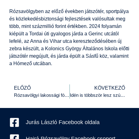
Rózsavölgyben az előző években játszótér, sportpálya
és közlekedésbiztonsági fejlesztések valósultak meg
több, mint százmillió forint értékben. 2024 folyamán
kiépült a Tordai úti gyalogos járda a Gerinc utcától
lefelé, az Anna és Vihar utca kereszteződésében új
zebra készült, a Kolonics György Általános Iskola előtti
játszótér megújult, és járda épült a Sásfű köz, valamint
a Hómező utcában.
ELŐZŐ
KÖVETKEZŐ
Rózsavölgyi lakossági fórumot tartunk
Idén is többször lesz szúnyoggyérítés a kerületben
Jurás László Facebook oldala
Hajrá Rózsavölgy Facebook csoport