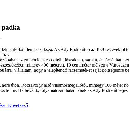
t padka
l
ületi parkolóra lenne szükség. Az Ady Endre úton az 1970-es évektől t
arázs.
lózónában az emberek az esős, téli időszakban, sárban, és tócsákban kén
összességében mintegy 400 méteren, 10 centiméter mélyen a Városüzemelt
pótlásra. Vállaltam, hogy a telepítendő facsemetéket saját költségemre 
 Endre úton, Rózsavölgy alsó villamosmegállótól, mintegy 100 méter ho
yös lenne. Ha beválik, folyamatosan haladnának az Ady Endre út teljes
ítése
Következő