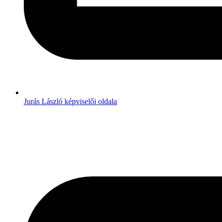
Jurás László képviselői oldala