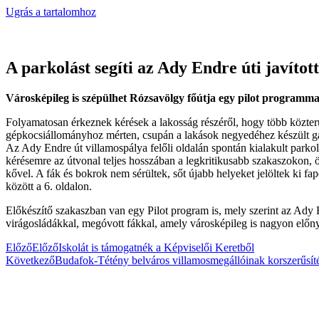
Ugrás a tartalomhoz
A parkolást segíti az Ady Endre úti javítot
Városképileg is szépülhet Rózsavölgy főútja egy pilot programma
Folyamatosan érkeznek kérések a lakosság részéről, hogy több közter
gépkocsiállományhoz mérten, csupán a lakások negyedéhez készült g
Az Ady Endre út villamospálya felőli oldalán spontán kialakult parko
kérésemre az útvonal teljes hosszában a legkritikusabb szakaszokon, 
kővel. A fák és bokrok nem sérültek, sőt újabb helyeket jelöltek ki fa
között a 6. oldalon.
Előkészítő szakaszban van egy Pilot program is, mely szerint az Ady
virágosládákkal, megóvott fákkal, amely városképileg is nagyon előn
Előző
Előző
Iskolát is támogatnék a Képviselői Keretből
Következő
Budafok-Tétény belváros villamosmegállóinak korszerűs