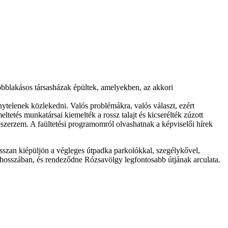
öbblakásos társasházak épültek, amelyekben, az akkori
ytelenek közlekedni. Valós problémákra, valós választ, ezért
etés munkatársai kiemelték a rossz talajt és kicserélték zúzott
beszerzem. A faültetési programomról olvashatnak a képviselői hírek
sszan kiépüljön a végleges útpadka parkolókkal, szegélykővel,
 hosszában, és rendeződne Rózsavölgy legfontosabb útjának arculata.