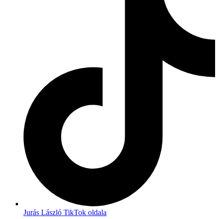
Jurás László TikTok oldala