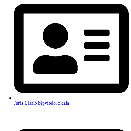
Jurás László képviselői oldala