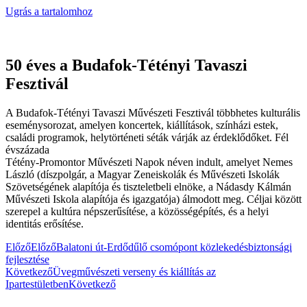
Ugrás a tartalomhoz
50 éves a Budafok-Tétényi Tavaszi
Fesztivál
A Budafok‑Tétényi Tavaszi Művészeti Fesztivál többhetes kulturális
eseménysorozat, amelyen koncertek, kiállítások, színházi estek,
családi programok, helytörténeti séták várják az érdeklődőket. Fél
évszázada
Tétény‑Promontor Művészeti Napok néven indult, amelyet Nemes
László (díszpolgár, a Magyar Zeneiskolák és Művészeti Iskolák
Szövetségének alapítója és tiszteletbeli elnöke, a Nádasdy Kálmán
Művészeti Iskola alapítója és igazgatója) álmodott meg. Céljai között
szerepel a kultúra népszerűsítése, a közösségépítés, és a helyi
identitás erősítése.
Előző
Előző
Balatoni út-Erdődűlő csomópont közlekedésbiztonsági
fejlesztése
Következő
Üvegművészeti verseny és kiállítás az
Ipartestületben
Következő