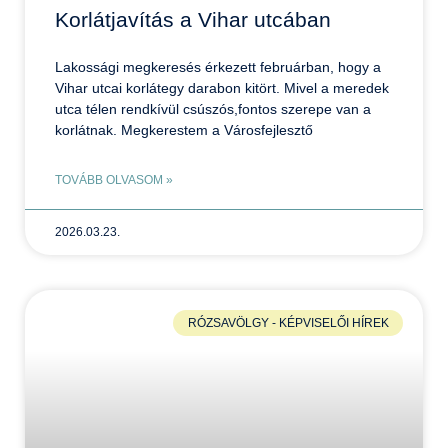
Korlátjavítás a Vihar utcában
Lakossági megkeresés érkezett februárban, hogy a
Vihar utcai korlátegy darabon kitört. Mivel a meredek
utca télen rendkívül csúszós,fontos szerepe van a
korlátnak. Megkerestem a Városfejlesztő
TOVÁBB OLVASOM »
2026.03.23.
RÓZSAVÖLGY - KÉPVISELŐI HÍREK