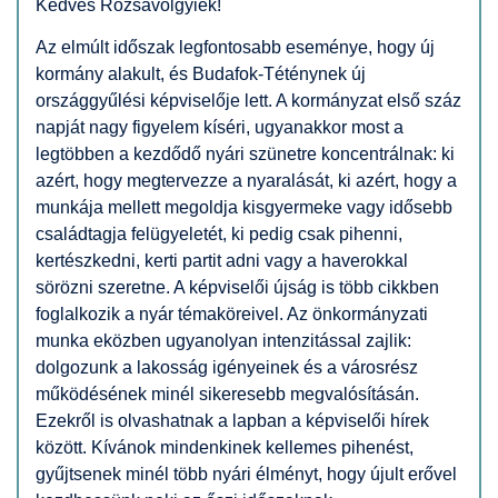
Kedves Rózsavölgyiek!
Az elmúlt időszak legfontosabb eseménye, hogy új
kormány alakult, és Budafok-Téténynek új
országgyűlési képviselője lett. A kormányzat első száz
napját nagy figyelem kíséri, ugyanakkor most a
legtöbben a kezdődő nyári szünetre koncentrálnak: ki
azért, hogy megtervezze a nyaralását, ki azért, hogy a
munkája mellett megoldja kisgyermeke vagy idősebb
családtagja felügyeletét, ki pedig csak pihenni,
kertészkedni, kerti partit adni vagy a haverokkal
sörözni szeretne. A képviselői újság is több cikkben
foglalkozik a nyár témaköreivel. Az önkormányzati
munka eközben ugyanolyan intenzitással zajlik:
dolgozunk a lakosság igényeinek és a városrész
működésének minél sikeresebb megvalósításán.
Ezekről is olvashatnak a lapban a képviselői hírek
között. Kívánok mindenkinek kellemes pihenést,
gyűjtsenek minél több nyári élményt, hogy újult erővel