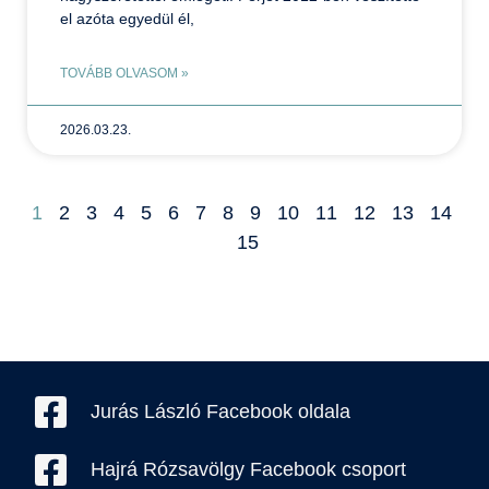
el azóta egyedül él,
TOVÁBB OLVASOM »
2026.03.23.
1
2
3
4
5
6
7
8
9
10
11
12
13
14
15
Jurás László Facebook oldala
Hajrá Rózsavölgy Facebook csoport