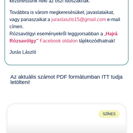
kezdhessünk neki az őszi időszaknak.
Továbbra is várom megkeresésüket, javaslataikat,
vagy panaszaikat a
juraslaszlo15@gmail.com
e-mail
címen.
Rózsavölgyi eseményekről
l
eggyorsabban a
„
Hajrá
Rózsavölgy”
Facebook oldalon
tájékozódhatnak!
Jurás László
Az aktuális számot PDF formátumban
ITT
tudja
letölteni!
SZÍNES