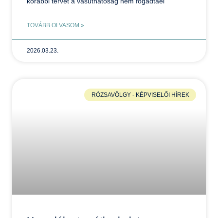
korábbi tervet a vasúthatóság nem fogadtael
TOVÁBB OLVASOM »
2026.03.23.
RÓZSAVÖLGY - KÉPVISELŐI HÍREK