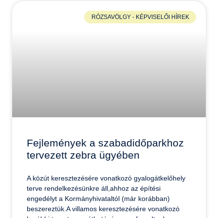
RÓZSAVÖLGY - KÉPVISELŐI HÍREK
Fejlemények a szabadidőparkhoz
tervezett zebra ügyében
A közút keresztezésére vonatkozó gyalogátkelőhely
terve rendelkezésünkre áll,ahhoz az építési
engedélyt a Kormányhivataltól (már korábban)
beszereztük.A villamos keresztezésére vonatkozó