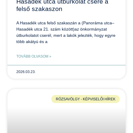
Hasadék utca útburkolat csere a
felső szakaszon
A Hasadék utca felső szakaszán a (Panoráma utca–
Hasadék utca 21. szám között)az önkormányzat
útburkolatot cserél, mert a lakók jelezték, hogy egyre
több akátyú és a
TOVÁBB OLVASOM »
2026.03.23.
RÓZSAVÖLGY - KÉPVISELŐI HÍREK