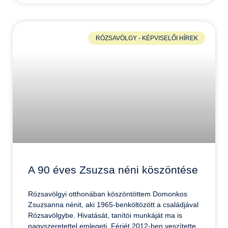
RÓZSAVÖLGY - KÉPVISELŐI HÍREK
A 90 éves Zsuzsa néni köszöntése
Rózsavölgyi otthonában köszöntöttem Domonkos
Zsuzsanna nénit, aki 1965-benköltözött a családjával
Rózsavölgybe. Hivatását, tanítói munkáját ma is
nagyszeretettel emlegeti. Férjét 2012-ben veszítette